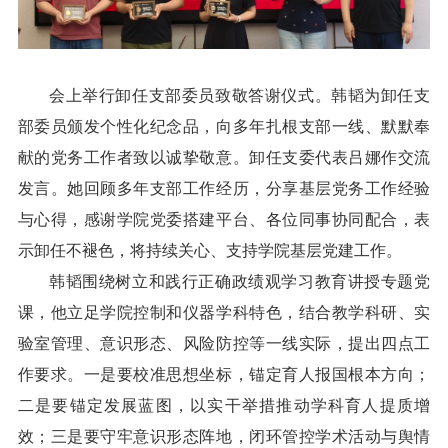
会上举行卸任支部委员致敬答谢仪式。韩韬为卸任支
部委员颁发个性化纪念品，向多年扎根支部一线、默默奉
献的党务工作者致以诚挚敬意。卸任支委代表吕娜作交流
发言。她回顾多年支部工作经历，分享基层党务工作经验
与心得，感谢学院党委搭建平台、各位同事协同配合，表
示卸任不褪色，将持续关心、支持学院基层党建工作。
韩韬围绕树立和践行正确政绩观学习教育讲授专题党
课，他立足学院控制和仪器学科特色，结合教学科研、实
验室管理、意识形态、风险防控等一线实际，提出四点工
作要求。一是要校准思想坐标，锚定育人报国根本方向；
二是要锚定发展蓝图，以实干举措推动学科育人提质增
效；三是要守牢意识形态阵地，闭环管控学术活动与舆情