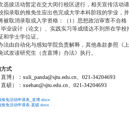
次选拔活动暂定在交大闵行校区进行，相关宣传活动
校拟录取的推免生应出色完成大学本科阶段的学业，
将被取消录取或入学资格：（
1
）思想政治审查不合格
）毕业设计（论文）、实践实习等成绩达不到所在学校
证和学士学位证。
办法由自动化与感知学院负责解释，其他条款参照《
免试攻读研究生（含直博）办法》执行。
询方式
（直博
）：
xuli_panda@sjtu.edu.cn
、
021-34204693
（直硕）：
xuehan@sjtu.edu.cn
、
021-34204693
预推免活动申请表_直博.docx
预推免活动申请表-直硕.docx