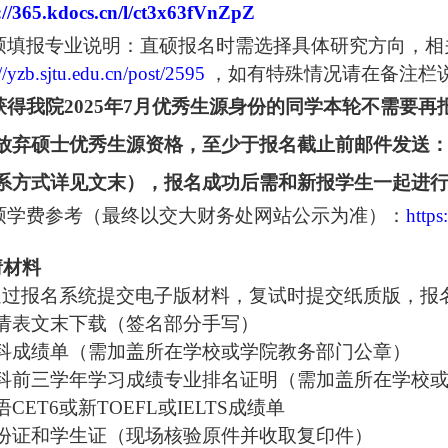
://365.kdocs.cn/l/ct3x63fVnZpZ
硕填报专业说明：直硕报名时需选择具体研究方向，相
://yzb.sjtu.edu.cn/post/2595
，如有特殊情况请在备注栏
获得我院
2025
年
7
月优秀生源身份的同学本轮不需要再
放弃硕士优秀生源资格，至少于报名截止前邮件发送
系方式详见文末），报名成功后需和新报学生一起进
硕学费参考（最终以交大财务处网站公示为准）：
http
请材料
通过报名系统提交电子版材料，复试时提交纸质版，报
请表文末下载（签名部分手写）
科成绩单（需加盖所在学校或学院教务部门公章）
科前三学年学习成绩专业排名证明（需加盖所在学校
语
CET6
或新
TOEFL
或
IELTS
成绩单
份证和学生证
（现场核验原件并收取复印件）