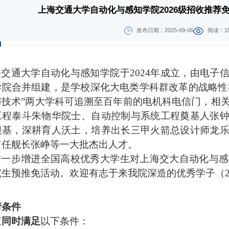
上海交通大学自动化与感知学院2026级招收推荐
发布日期：2025-09-06
阅读：15
海交通大学自动化与感知学院于
2024
年成立，由电子
学院合并组建，是学校深化大电类学科群改革的战略性布
与技术”两大学科可追溯至百年前的电机科电信门，相
工程泰斗朱物华院士、自动控制与系统工程奠基人张
根基，深耕育人沃土，培养出长三甲火箭总设计师龙
首任舰长张峥等一大批杰出人才。
进一步增进全国高校优秀大学生对上海交大自动化与感
究生预推免活动。欢迎有志于来我院深造的优秀学子（
请条件
应
同时满足
以下条件：