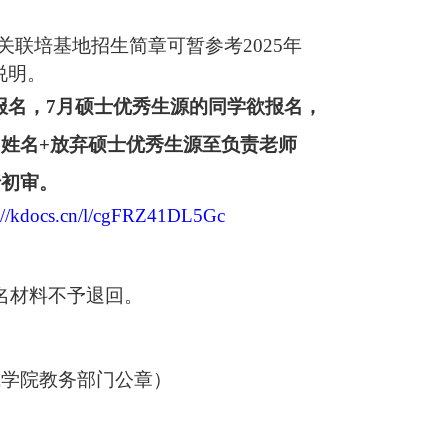
关联培基地招生简章可暂参考
202
5
年
说明。
报名，
7
月硕士优秀生源的同学欲报名，
：姓名
+
放弃硕士优秀生源至负责老师
行初审。
s://kdocs.cn/l/cgFRZ41DL5Gc
名材料不予退回。
或学院教务部门公章）