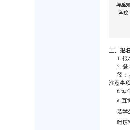
与感
学院
三、报
1.
报
2.
登
径：
注意事
ü
每
直
ü
若学
时填