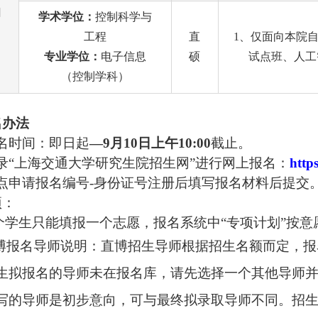
知
学术学位：
控制科学与
工程
直
1、仅面向本院自
专业学位：
电子信息
硕
试点班、人工
（控制学科）
名办法
名时间：即日起
—9
月
10
日上午
10:00
截止。
录
“
上海交通大学研究生院招生网
”
进行网上报名：
https
点申请报名编号
-
身份证号注册后填写报名材料后提交
项：
个学生只能填报一个志愿，报名系统中
“
专项计划
”
按意
博报名导师说明：直博招生导师根据招生名额而定，报
生拟报名的导师未在报名库，请先选择一个其他导师
写的导师是初步意向，可与最终拟录取导师不同。招