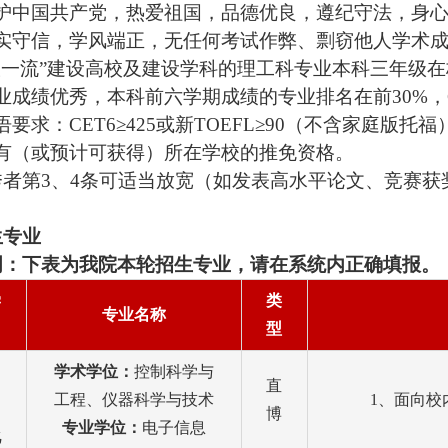
护中国共产党，热爱祖国，品德优良，遵纪守法，身
实守信，学风端正，无任何考试作弊、剽窃他人学术
双一流
”
建设高校及建设学科的理工科专业本科三年级在
业成绩优秀，本科前六学期成绩的专业排名在前
30%
，
语要求：
CET6≥425
或新
TOEFL≥90
（不含家庭版托福
有（或预计可获得）所在学校的推免资格。
秀者第
3
、
4
条可适当放宽（如发表高水平论文、竞赛获
生专业
明：下表为我院本轮招生专业，请在系统内正确填报。
学
类
专业名称
型
学术学位：
控制科学与
直
工程、仪器科学与技术
1、面向校
博
专业学位：
电子信息
化