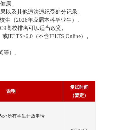
心健康。
成果以及其他违法违纪受处分记录。
校生（
202
6
年应届本科毕业生）。
C9
高校排名可以适当放宽。
）或
IELTS≥6.0
（不含
IELTS Online
）。
奖等）。
复试时间
说明
（暂定）
内外所有学生开放申请