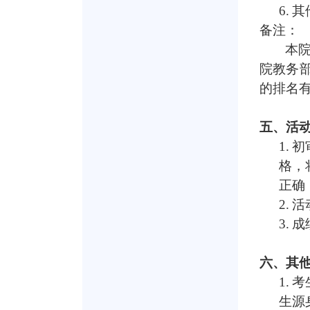
6.
其
备注：
本院
院教务
的排名
五、活
1.
初
格，
正确
2.
活
3.
成
六、其
1.
考
生源