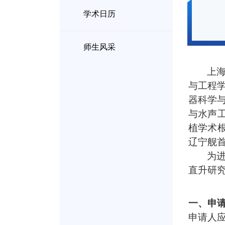
学术日历
师生风采
上
与工程
器科学
与水声
植学术
辽宁舰
为
直升研
一、申
申请人