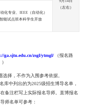
9月14日
（左右）
动化专业、IEEE（自动化）
智能试点班本科学生开放
://ga.sjtu.edu.cn/zsgl/ytmgl/
（报名路
。）
愿选择，
不作为入围参考依据
。
名库中列出的为
2025
级招生博导名单，
并在备注栏写上实际报名导师。直博报名
生导师名单可参考：