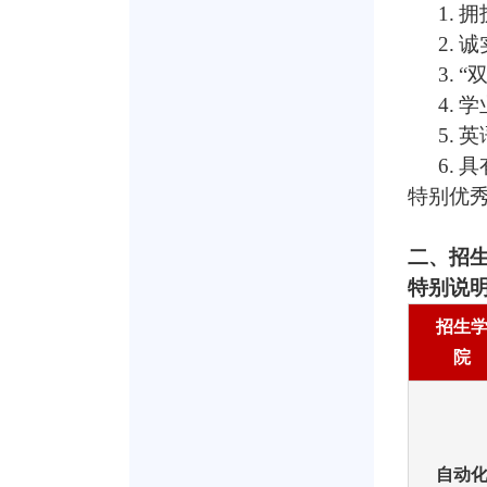
1.
拥
2.
诚
3.
“
4.
学
5.
英
6.
具
特别优
二、招
特别说
招生
院
自动