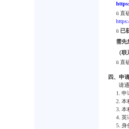
https
ü
直
https
ü
已
需先
（联
ü
直
四、申
请
1.
申
2.
本
3.
本
4.
英
5.
身