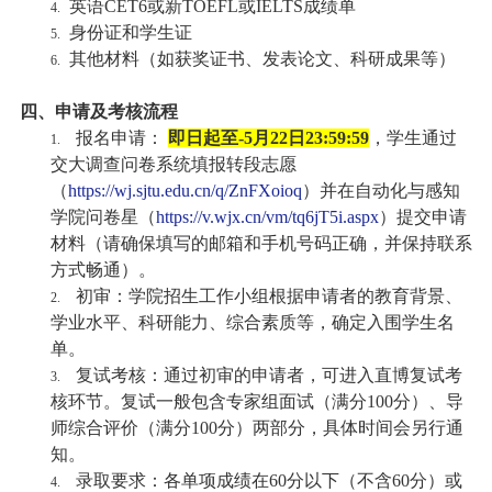
英语
CET6
或新
TOEFL
或
IELTS
成绩单
4.
身份证和学生证
5.
其他材料（如获奖证书、发表论文、科研成果等）
6.
四、申请及考核流程
报名申请：
即日起至
-5
月
22
日
23:59:59
，学生通过
1.
交大调查问卷系统填报转段志愿
（
https://wj.sjtu.edu.cn/q/ZnFXoioq
）并在自动化与感知
学院问卷星（
https://v.wjx.cn/vm/tq6jT5i.aspx
）提交申请
材料（请确保填写的邮箱和手机号码正确，并保持联系
方式畅通）。
初审：学院招生工作小组根据申请者的教育背景、
2.
学业水平、科研能力、综合素质等，确定入围学生名
单。
复试考核：通过初审的申请者，可进入直博复试考
3.
核环节。复试一般包含专家组面试（满分
100
分）、导
师综合评价（满分
100
分）两部分，具体时间会另行通
知。
录取要求：各单项成绩在
60
分以下（不含
60
分）或
4.