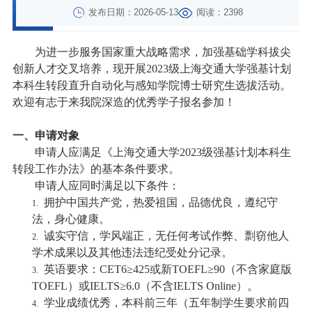
发布日期：2026-05-13
阅读：2398
为进一步服务国家重大战略需求，加强基础学科拔尖
创新人才交叉培养，现开展
2023
级上海交通大学强基计划
本科生转段直升自动化与感知学院博士研究生选拔活动。
欢迎有志于来我院深造的优秀学子报名参加！
一、申请对象
申请人应满足《上海交通大学
2023
级强基计划本科生
转段工作办法》的基本条件要求。
申请人应同时满足以下条件：
拥护中国共产党，热爱祖国，品德优良，遵纪守
1.
法，身心健康。
诚实守信，学风端正，无任何考试作弊、剽窃他人
2.
学术成果以及其他违法违纪受处分记录。
英语要求：
CET6≥425
或新
TOEFL≥90
（不含家庭版
3.
TOEFL
）或
IELTS≥6.0
（不含
IELTS Online
）。
学业成绩优秀，本科前三年（五年制学生要求前四
4.