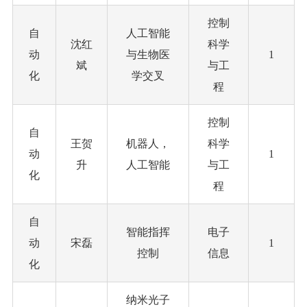
控制
自
人工智能
沈红
科学
动
与生物医
1
斌
与工
化
学交叉
程
控制
自
王贺
机器人，
科学
动
1
升
人工智能
与工
化
程
自
智能指挥
电子
动
宋磊
1
控制
信息
化
纳米光子