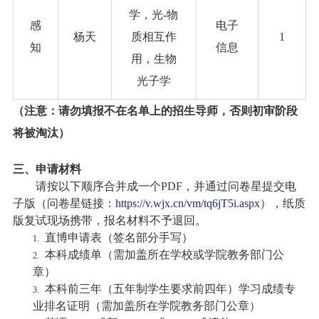
学，光-物
感
电子
杨天
质相互作
1
知
信息
用，生物
光子学
（注意：请勿填报不在名单上的招生导师，否则初审阶段
将被淘汰）
三、申请材料
请按以下顺序合并成一个
PDF
，并通过问卷星提交电
子版（问卷星链接：
https://v.wjx.cn/vm/tq6jT5i.aspx
），纸质
版复试现场携带，报名材料不予退回。
直博申请表（签名部分手写）
1.
本科成绩单（需加盖所在学校或学院教务部门公
2.
章）
本科前三年（五年制学生要求前四年）学习成绩专
3.
业排名证明（需加盖所在学院教务部门公章）