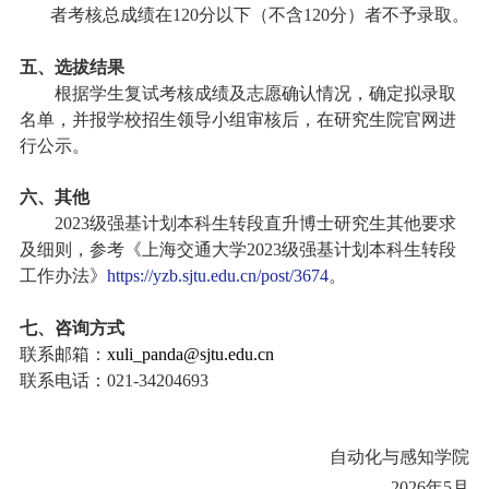
者考核总成绩在
120
分以下（不含
120
分）者不予录取。
五、选拔结果
根据学生复试考核成绩及志愿确认情况，确定拟录取
名单，并报学校招生领导小组审核后，在研究生院官网进
行公示。
六、其他
2023
级强基计划本科生转段直升博士研究生其他要求
及细则，参考《上海交通大学
2023
级强基计划本科生转段
工作办法》
https://yzb.sjtu.edu.cn/post/3674
。
七、咨询方式
联系邮箱：
xuli_panda@sjtu.edu.cn
联系电话：
021-34204693
自动化与感知学院
2026
年5月