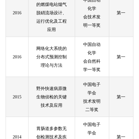
中国自动
的燃煤电站烟气
化学
2016
脱硝流场设计、
第一
会技术发
运行优化及工程
明一等奖
应用
中国自动
网络化大系统的
化学
2016
分布式预测控制
第一
会自然科
理论与方法
学一等奖
中国电子
野外快速病原微
学
会
2015
生物侦检的关键
第一
技术发明
技术及应用
二等奖
中国电子
胃肠道多参数无
学
会
2014
创检测技术及疾
第一