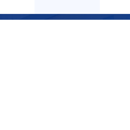
上海交通大学纪检监察机构
上海交
中国教育工会上海交通大学委员会
上海交
上海交通大学人力资源处
上海交
地址：上海市东川路800号
邮编：200240