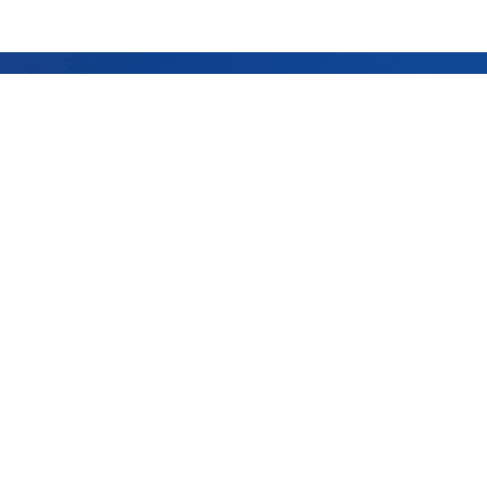
通大学党委组织部
上海交通大学党委宣传部
通大学研究生院
上海交通大学教务处
上海交通大学电子信息与电气工程学
通大学财务计划处
部）
Copyright © 2