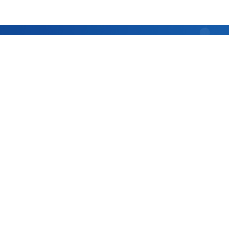
上海交通大学党委统战部
上海交通大学科学技术发展研究院
院（学
025上海交通大学自动化与感知学院 版权所有
沪交ICP备20250223